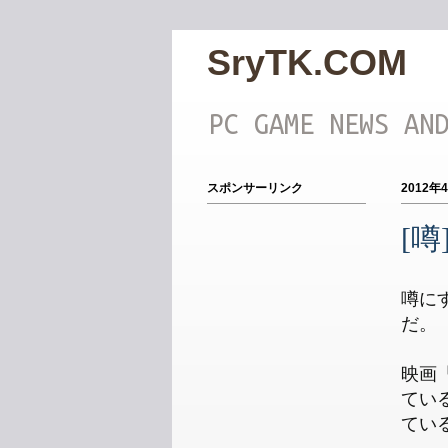
SryTK.COM
PC GAME NEWS AN
スポンサーリンク
2012年
[噂
噂に
だ。
映画
てい
てい