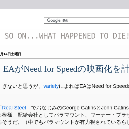
D SO ON...WHAT HAPPENED TO DIE
4月14日土曜日
] EAがNeed for Speedの映画化を
すぎないと思うが、
variety
によればEAはNeed for S
「
Real Steel
」でおなじみのGeorge GatinsとJohn G
る模様。配給会社としてパラマウント、ワーナー・ブラ
るそうだ。（中でもパラマウントが有力視されているら