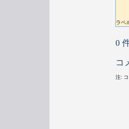
ラベ
0
コ
注: