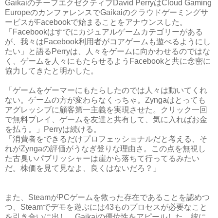
GaikaiのチーフエクゼクティブDavid PerryはCloud Gaming
EuropeのカンファレンスでGaikaiのクラウドゲーミングサ
ービスがFacebookで始まることをアナウンスした。
「Facebookはすでにカジュアルゲームカテゴリーがある
が、我々はFacebook利用者がコアゲームも遊べるようにし
たい」と語るPerryは、人々をゲームに向かわせるのではな
く、ゲームを人々にもたらせるようFacebookと共に念密に
協力してきたと明かした。
「ゲームをゲーマーにもたらしたのでは人々は動いてくれ
ない。ゲームの方が変わらなくっちゃ。Zyngaはとっても
アグレッシブに顧客第一主義を実現させた。クリック一回
で無料プレイ、ゲームを友達と共有して、気に入ればお金
を払う。」Perryは続ける。
「消費者をできるだけプロフェッショナルだと考える、そ
れがZyngaの評価がうなぎ登りな理由さ。この点を無視し
た古臭いパブリッシャーは崖から落ちて行ってるみたい
だ。株価を見て見なよ、良くはないだろ？」
また、SteamがPCゲームを救った存在であることを認めつ
つ、Steamでデモを遊ぶには43ものプロセスが必要なこと
を引き合いに出し、Gaikaiの優位性をアピールした。彼に