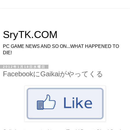
SryTK.COM
PC GAME NEWS AND SO ON...WHAT HAPPENED TO
DIE!
2012年1月18日水曜日
FacebookにGaikaiがやってくる