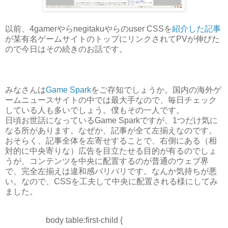
以前、4gamerやらnegitakuやらのuser CSSを
紹介した記事
が某有名ゲームサイトのトップにリンクされてPVが伸びた
ので今日はその続きのお話です。
みなさんは
Game Spark
をご存知でしょうか。国内の海外ゲ
ームニュースサイトの中では最大手なので、毎日チェック
している人も多いでしょう。僕もその一人です。
日頃お世話になっているGame Sparkですが、1つだけ気に
なる所があります。なぜか、記事が全て左揃えなのです。
おそらく、記事全体を左寄せすることで、右側にある（相
対的に中央寄りな）広告を目立たせる目的が有るのでしょ
うが、コンテンツを中央に配置するのが普通のウェブ界
で、完全左揃えは違和感バリバリです。なんか気持ちが悪
い。なので、CSSを工夫して中央に配置される様にしてみ
ました。
body table:first-child {