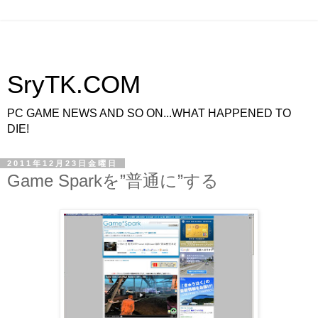
SryTK.COM
PC GAME NEWS AND SO ON...WHAT HAPPENED TO
DIE!
2011年12月23日金曜日
Game Sparkを”普通に”する