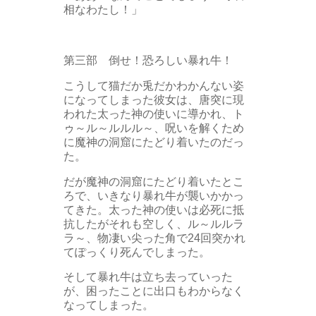
相なわたし！」
第三部 倒せ！恐ろしい暴れ牛！
こうして猫だか兎だかわかんない姿
になってしまった彼女は、唐突に現
われた太った神の使いに導かれ、ト
ゥ～ル～ルルル～、呪いを解くため
に魔神の洞窟にたどり着いたのだっ
た。
だが魔神の洞窟にたどり着いたとこ
ろで、いきなり暴れ牛が襲いかかっ
てきた。太った神の使いは必死に抵
抗したがそれも空しく、ル～ルルラ
ラ～、物凄い尖った角で24回突かれ
てぽっくり死んでしまった。
そして暴れ牛は立ち去っていった
が、困ったことに出口もわからなく
なってしまった。