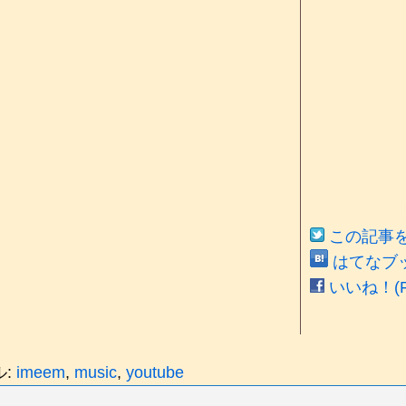
この記事をT
はてなブ
いいね！(Fa
ル:
imeem
,
music
,
youtube