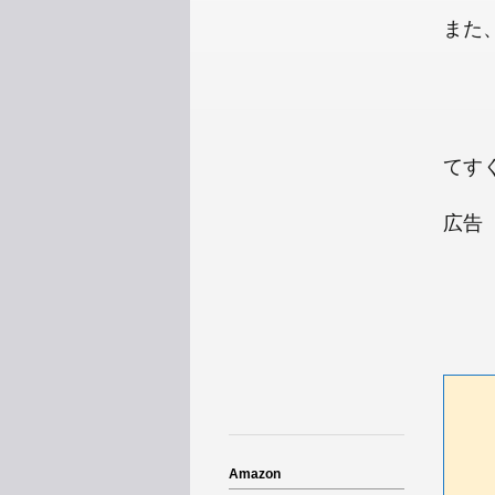
また
てす
広告
Amazon