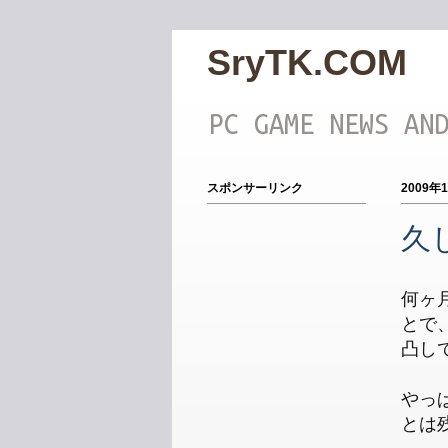
SryTK.COM
PC GAME NEWS AN
スポンサーリンク
2009年
久し
何ヶ月
とで
凸し
やっぱ
とは